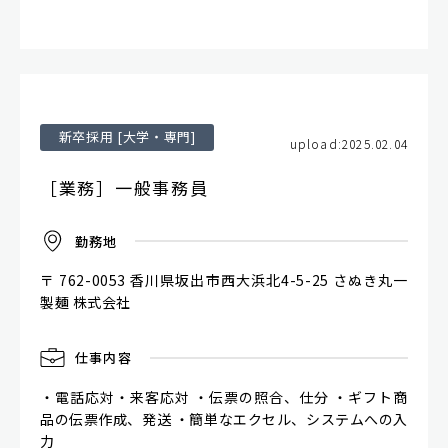
新卒採用 [大学・専門]
upload:2025.02.04
［業務］一般事務員
勤
務
地
〒 762-0053 香川県坂出市西大浜北4-5-25 さぬき丸一
製麺 株式会社
仕
事
内
容
・電話応対・来客応対 ・伝票の照合、仕分 ・ギフト商
品の伝票作成、発送 ・簡単なエクセル、システムへの入
力