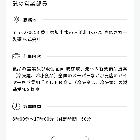
託の営業部員
勤
務
地
〒 762-0053 香川県坂出市西大浜北4-5-25 さぬき丸一
製麺 株式会社
仕
事
内
容
食品の営業及び販促企画 既存取引先への新規商品提案
（冷凍麺、冷凍食品）全国のスーパーなど小売店のバイ
ヤーを営業相手としＰＢ商品（冷凍食品、冷凍麺）の製
造受託を提案
就
業
時
間
8時00分～17時00分（休憩時間：60分）