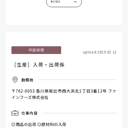
MORE
中途採用
upload:2025.02.12
［生産］入荷・出荷係
勤
務
地
〒762-0053 香川県坂出市西大浜北1丁目3番12号 ファ
インフーズ株式会社
仕
事
内
容
◎商品の出荷 ◎原材料の入荷