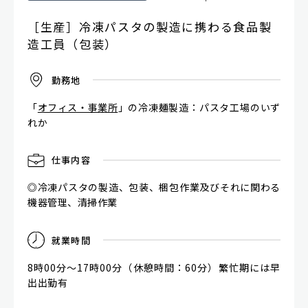
［生産］冷凍パスタの製造に携わる食品製
造工員（包装）
勤
務
地
「
オフィス・事業所
」の冷凍麺製造：パスタ工場のいず
れか
仕
事
内
容
◎冷凍パスタの製造、包装、梱包作業及びそれに関わる
機器管理、清掃作業
就
業
時
間
8時00分～17時00分（休憩時間：60分）繁忙期には早
出出勤有