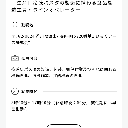
［生産］冷凍パスタの製造に携わる食品製
造工員・ラインオペレーター
勤
務
地
〒762-0024 香川県坂出市府中町5320番地1 ひらくフー
ズ株式会社
仕
事
内
容
◎冷凍パスタの製造、包装、梱包作業及びそれに関わる
機器管理、清掃作業、加熱機器の管理
就
業
時
間
8時00分～17時00分（休憩時間：60分）繁忙期には早
出出勤有