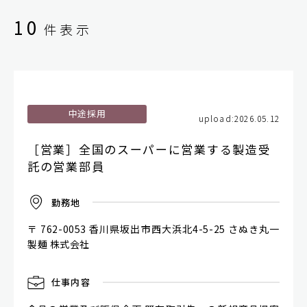
10
件表示
中途採用
upload:2026.05.12
［営業］全国のスーパーに営業する製造受
託の営業部員
勤
務
地
〒 762-0053 香川県坂出市西大浜北4-5-25 さぬき丸一
製麺 株式会社
仕
事
内
容