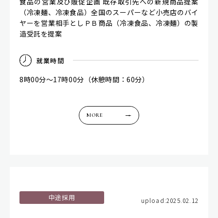
食品の営業及び販促企画 既存取引先への新規商品提案
（冷凍麺、冷凍食品）全国のスーパーなど小売店のバイ
ヤーを営業相手としＰＢ商品（冷凍食品、冷凍麺）の製
造受託を提案
就
業
時
間
8時00分～17時00分（休憩時間：60分）
MORE
中途採用
upload:2025.02.12