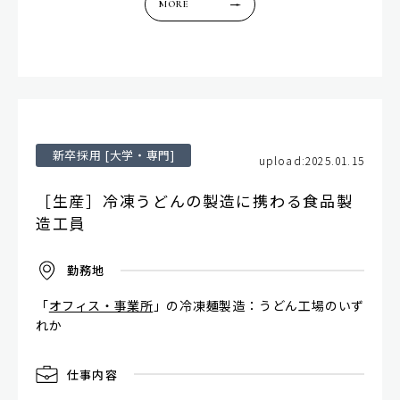
MORE
新卒採用 [大学・専門]
upload:2025.01.15
［生産］冷凍うどんの製造に携わる食品製
造工員
勤
務
地
「
オフィス・事業所
」の冷凍麺製造：うどん工場のいず
れか
仕
事
内
容