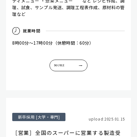
ティメニュー ・惣菜メニュー など レシピ作成、調
理、試食、サンプル発送、調理工程表作成、原材料の管
理など
就
業
時
間
8時00分～17時00分（休憩時間：60分）
MORE
新卒採用 [大学・専門]
upload:2025.01.15
［営業］全国のスーパーに営業する製造受