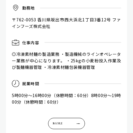
勤
務
地
〒762-0053 香川県坂出市西大浜北1丁目3番12号 ファ
インフーズ株式会社
仕
事
内
容
◎冷凍素材麺の製造業務 ・製造機械のラインオペレータ
ー業務が中心になります。 ・25kgの小麦粉投入作業及
び製麺機器管理 ・冷凍素材麺包装機器管理
就
業
時
間
5時00分～16時00分（休憩時間：60分）8時00分～19時
00分（休憩時間：60分）
MORE