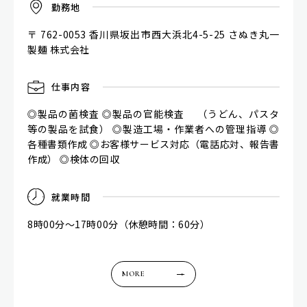
勤
務
地
〒 762-0053 香川県坂出市西大浜北4-5-25 さぬき丸一
製麺 株式会社
仕
事
内
容
◎製品の菌検査 ◎製品の官能検査 （うどん、パスタ
等の製品を試食） ◎製造工場・作業者への管理指導 ◎
各種書類作成 ◎お客様サービス対応（電話応対、報告書
作成） ◎検体の回収
就
業
時
間
8時00分～17時00分（休憩時間：60分）
MORE