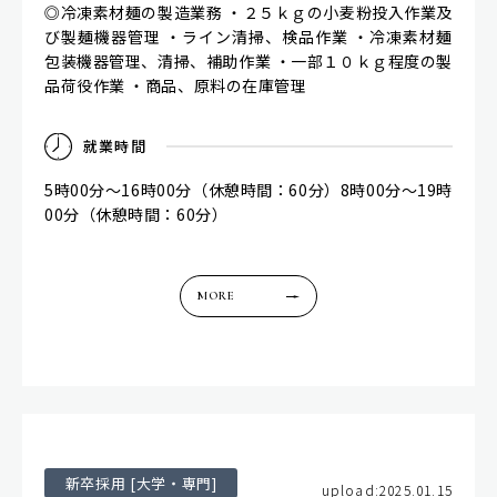
◎冷凍素材麺の製造業務 ・２５ｋｇの小麦粉投入作業及
び製麺機器管理 ・ライン清掃、検品作業 ・冷凍素材麺
包装機器管理、清掃、補助作業 ・一部１０ｋｇ程度の製
品荷役作業 ・商品、原料の在庫管理
就
業
時
間
5時00分～16時00分（休憩時間：60分）8時00分～19時
00分（休憩時間：60分）
MORE
新卒採用 [大学・専門]
upload:2025.01.15